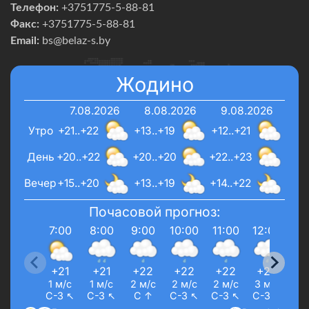
Телефон:
+3751775-5-88-81
Факс:
+3751775-5-88-81
Email:
bs@belaz-s.by
Жодино
7.08.2026
8.08.2026
9.08.2026
Утро
+21..+22
+13..+19
+12..+21
День
+20..+22
+20..+20
+22..+23
Вечер
+15..+20
+13..+19
+14..+22
Почасовой прогноз:
7:00
8:00
9:00
10:00
11:00
12:00
13
+21
+21
+22
+22
+22
+22
+
1 м/с
1 м/с
2 м/с
2 м/с
2 м/с
3 м/с
3 
С-З ↖
С-З ↖
С ↑
С-З ↖
С-З ↖
С-З ↖
З